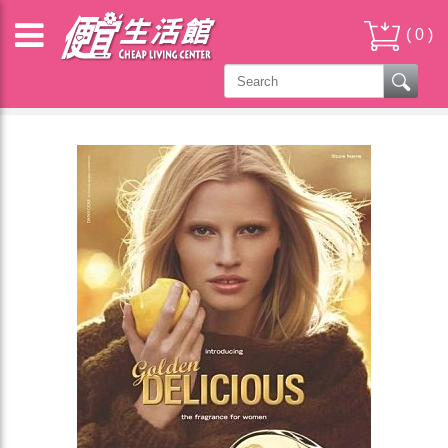
(
0
)
♡DKNY 香水