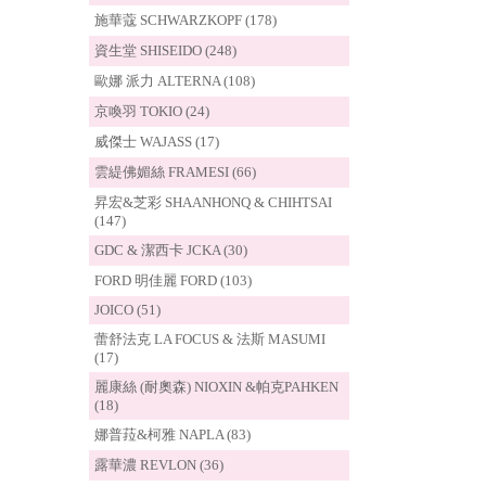
施華蔻 SCHWARZKOPF (178)
資生堂 SHISEIDO (248)
歐娜 派力 ALTERNA (108)
京喚羽 TOKIO (24)
威傑士 WAJASS (17)
雲緹佛媚絲 FRAMESI (66)
昇宏&芝彩 SHAANHONQ & CHIHTSAI
(147)
GDC & 潔西卡 JCKA (30)
FORD 明佳麗 FORD (103)
JOICO (51)
蕾舒法克 LA FOCUS & 法斯 MASUMI
(17)
麗康絲 (耐奧森) NIOXIN &帕克PAHKEN
(18)
娜普菈&柯雅 NAPLA (83)
露華濃 REVLON (36)