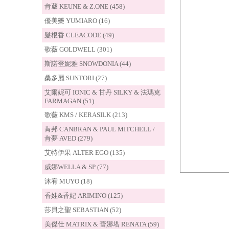
肯葳 KEUNE & Z.ONE (458)
優美樂 YUMIARO (16)
髮根香 CLEACODE (49)
歌薇 GOLDWELL (301)
斯諾登妮雅 SNOWDONIA (44)
桑多麗 SUNTORI (27)
艾爾妮可 IONIC & 甘丹 SILKY & 法瑪克
FARMAGAN (51)
歌薇 KMS / KERASILK (213)
肯邦 CANBRAN & PAUL MITCHELL /
肯夢 AVED (279)
艾特伊果 ALTER EGO (135)
威娜WELLA & SP (77)
沐宥 MUYO (18)
香娃&香妃 ARIMINO (125)
莎貝之聖 SEBASTIAN (52)
美傑仕 MATRIX & 蕾娜塔 RENATA (59)