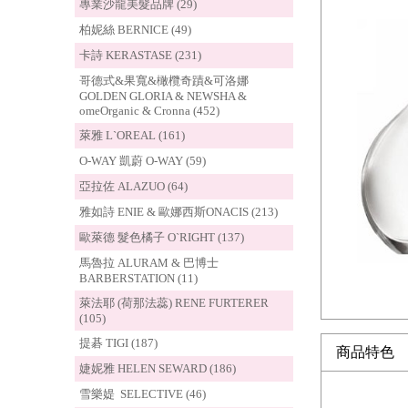
專業沙龍美髮品牌 (29)
柏妮絲 BERNICE (49)
卡詩 KERASTASE (231)
哥德式&果寬&橄欖奇蹟&可洛娜
GOLDEN GLORIA & NEWSHA &
omeOrganic & Cronna (452)
萊雅 L`OREAL (161)
O-WAY 凱蔚 O-WAY (59)
亞拉佐 ALAZUO (64)
雅如詩 ENIE & 歐娜西斯ONACIS (213)
歐萊德 髮色橘子 O`RIGHT (137)
馬魯拉 ALURAM & 巴博士
BARBERSTATION (11)
萊法耶 (荷那法蕊) RENE FURTERER
(105)
提碁 TIGI (187)
商品特色
婕妮雅 HELEN SEWARD (186)
雪樂媞 SELECTIVE (46)