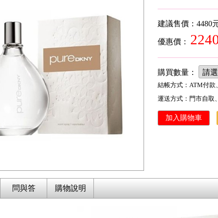
建議售價：4480
224
優惠價：
購買數量：
結帳方式：
ATM付
運送方式：
門市自取
問與答
購物說明