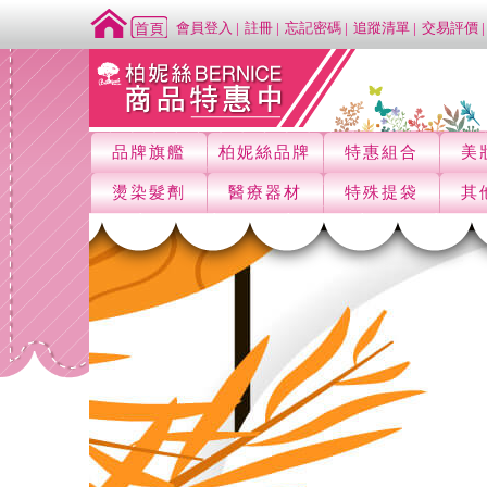
會員登入
註冊
忘記密碼
追蹤清單
交易評價
品牌旗艦
柏妮絲品牌
特惠組合
美
燙染髮劑
醫療器材
特殊提袋
其