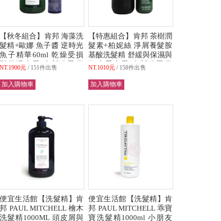
【秋冬組合】肯邦 海藻洗
【特惠組合】肯邦 茶樹潤
髮精+歐娜 魚子醬 逆時光
髮素+柏妮絲 淨屑養髮胺
魚子精華60ml 乾燥受損
基酸洗髮精 舒緩與保濕與
髮保濕專用 全新公司貨
頭皮屑專用 全新公司貨
NT.1900元
151件出售
NT.1010元
158件出售
(可超取)
(可超取)
便宜生活館【洗髮精】肯
便宜生活館【洗髮精】肯
邦 PAUL MITCHELL 檜木
邦 PAUL MITCHELL 乖寶
洗髮精1000ML 頭皮屑與
寶洗髮精1000ml 小朋友