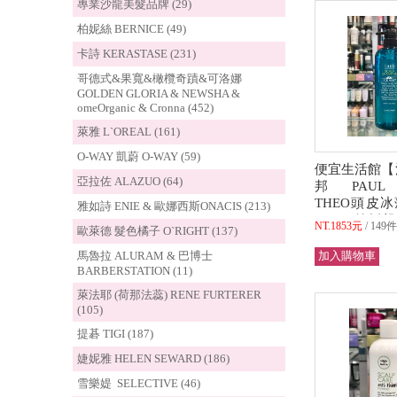
專業沙龍美髮品牌 (29)
柏妮絲 BERNICE (49)
卡詩 KERASTASE (231)
哥德式&果寬&橄欖奇蹟&可洛娜
GOLDEN GLORIA & NEWSHA &
omeOrganic & Cronna (452)
萊雅 L`OREAL (161)
O-WAY 凱蔚 O-WAY (59)
便宜生活館【
亞拉佐 ALAZUO (64)
邦 PAUL M
THEO頭皮
雅如詩 ENIE & 歐娜西斯ONACIS (213)
600ml 鎮
NT.1853元
149
歐萊德 髮色橘子 O`RIGHT (137)
全新公司貨 (
馬魯拉 ALURAM & 巴博士
BARBERSTATION (11)
萊法耶 (荷那法蕊) RENE FURTERER
(105)
提碁 TIGI (187)
婕妮雅 HELEN SEWARD (186)
雪樂媞 SELECTIVE (46)