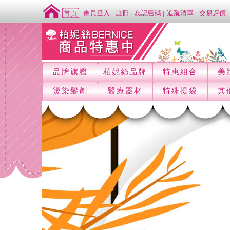
會員登入
註冊
忘記密碼
追蹤清單
交易評價
品牌旗艦
柏妮絲品牌
特惠組合
美
燙染髮劑
醫療器材
特殊提袋
其