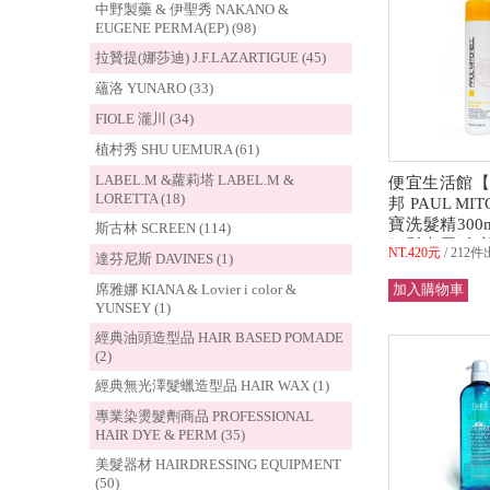
中野製藥 & 伊聖秀 NAKANO &
EUGENE PERMA(EP) (98)
拉贊提(娜莎迪) J.F.LAZARTIGUE (45)
蘊洛 YUNARO (33)
FIOLE 瀧川 (34)
植村秀 SHU UEMURA (61)
LABEL.M &蘿莉塔 LABEL.M &
便宜生活館【
LORETTA (18)
邦 PAUL MI
寶洗髮精300
斯古林 SCREEN (114)
細髮專用 全新
NT.420元
212件
達芬尼斯 DAVINES (1)
超取)
席雅娜 KIANA & Lovier i color &
YUNSEY (1)
經典油頭造型品 HAIR BASED POMADE
(2)
經典無光澤髮蠟造型品 HAIR WAX (1)
專業染燙髮劑商品 PROFESSIONAL
HAIR DYE & PERM (35)
美髮器材 HAIRDRESSING EQUIPMENT
(50)