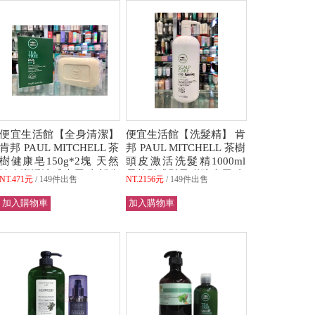
便宜生活館【全身清潔】
便宜生活館【洗髮精】 肯
肯邦 PAUL MITCHELL 茶
邦 PAUL MITCHELL 茶樹
樹健康皂150g*2塊 天然
頭皮激活洗髮精1000ml
清爽潔淨涼感專用 全新公
易落髮或髮量稀疏專用 全
NT.471元
149件出售
NT.2156元
149件出售
司貨 (可超取)
新公司貨 (可超取)