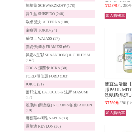
易落髮或髮量
施華蔻 SCHWARZKOPF (178)
NT.1870元
265
司貨 (可超取)
資生堂 SHISEIDO (248)
歐娜 派力 ALTERNA (108)
京喚羽 TOKIO (24)
威傑士 WAJASS (17)
雲緹佛媚絲 FRAMESI (66)
昇宏&芝彩 SHAANHONQ & CHIHTSAI
(147)
GDC & 潔西卡 JCKA (30)
FORD 明佳麗 FORD (103)
便宜生活館【
JOICO (51)
邦PAUL MIT
蕾舒法克 LA FOCUS & 法斯 MASUMI
洗髮精(酷涼UC)
(17)
油洗淨與止癢
NT.530元
201件
麗康絲 (耐奧森) NIOXIN &帕克PAHKEN
(可超取)
(18)
娜普菈&柯雅 NAPLA (83)
露華濃 REVLON (36)