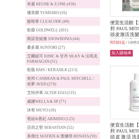
肯葳 KEUNE & Z.ONE (458)
優美樂 YUMIARO (16)
髮根香 CLEACODE (49)
便宜生活館【
邦 PAUL MI
歌薇 GOLDWELL (301)
頭皮激活洗髮精
斯諾登妮雅 SNOWDONIA (44)
落髮或髮量稀
NT.931元
149件
公司貨 (可超取
桑多麗 SUNTORI (27)
艾爾妮可 IONIC & 甘丹 SILKY & 法瑪克
FARMAGAN (51)
歌薇 KMS / KERASILK (213)
肯邦 CANBRAN & PAUL MITCHELL /
肯夢 AVED (279)
艾特伊果 ALTER EGO (135)
威娜WELLA & SP (77)
沐宥 MUYO (18)
香娃&香妃 ARIMINO (125)
便宜生活館【
莎貝之聖 SEBASTIAN (52)
邦 PAUL MI
美傑仕 MATRIX & 蕾娜塔 RENATA (59)
頭皮激活洗髮精