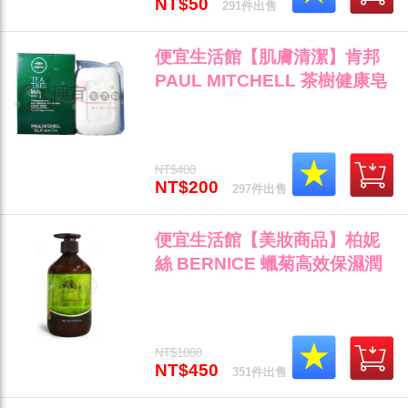
NT$50
291件出售
便宜生活館【肌膚清潔】肯邦
PAUL MITCHELL 茶樹健康皂
150g 天然清爽潔淨感全身肌膚
頭髮專用 全新公司貨 (可超取)"
NT$400
NT$200
297件出售
便宜生活館【美妝商品】柏妮
絲 BERNICE 蠟菊高效保濕潤
膚乳500ml 保濕滋潤肌膚/清新
易塗抹 公司貨(可超取)"
NT$1080
NT$450
351件出售