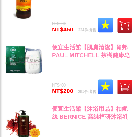
500ml 保濕滋潤/質地清新易塗
抹 全新公司貨 (可超取)"
NT$980
NT$450
224件出售
便宜生活館【肌膚清潔】肯邦
PAUL MITCHELL 茶樹健康皂
150g 天然清爽潔淨感全身肌膚
頭髮專用 全新公司貨 (可超取)"
NT$400
NT$200
285件出售
便宜生活館【沐浴用品】柏妮
絲 BERNICE 高純植研沐浴乳
(水之戀)1000ml 天然全身肌膚
清潔專用 全新公司貨 (可超取)"