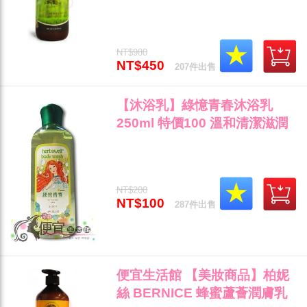
膚乳500ml 保濕滋潤肌膚/清新
易塗抹 公司貨(可超取)"
NT$980
NT$450
207件出售
【沐浴乳】綠憶青春沐浴乳
250ml 特價100 溫和清潔滋潤
清新香氣"
NT$200
NT$100
287件出售
便宜生活館 【美妝商品】柏妮
絲 BERNICE 蜂蜜蘆薈潤膚乳