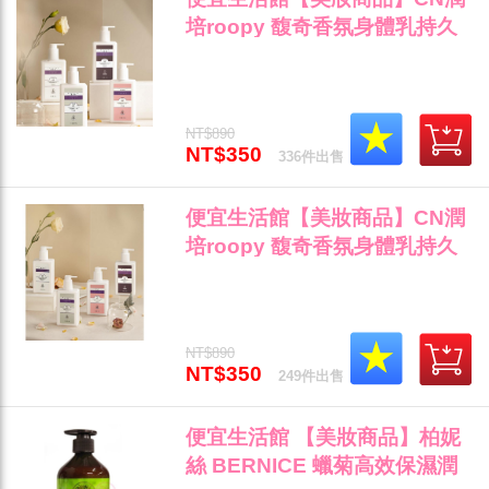
培roopy 馥奇香氛身體乳持久
留香保濕滋潤香體250ml 『檀
香百合--密林深處叢叢白花紮堆
而立』(可超取)"
NT$890
NT$350
336件出售
便宜生活館【美妝商品】CN潤
培roopy 馥奇香氛身體乳持久
留香保濕滋潤香體250ml 『無
名玫瑰--花叢摘下數枝初綻玫
瑰』(可超取)"
NT$890
NT$350
249件出售
便宜生活館 【美妝商品】柏妮
絲 BERNICE 蠟菊高效保濕潤