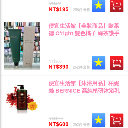
NT$400
NT$195
258件出售
便宜生活館【美妝商品】歐萊
德 O'right 髮色橘子 綠茶護手
霜100ml 滋養手部肌膚專用 全
新公司貨 (可超取)"
NT$980
NT$390
262件出售
便宜生活館【沐浴用品】柏妮
絲 BERNICE 高純植研沐浴乳
(水之戀)1000ml 天然全身肌膚
清潔專用 全新公司貨(可超取)"
NT$1280
NT$600
252件出售