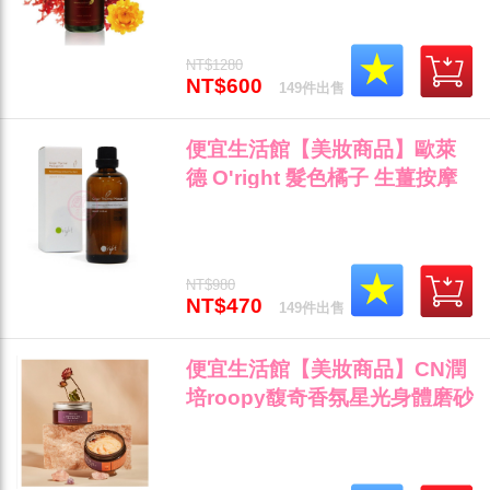
清潔專用 全新公司貨(可超取)"
NT$1280
NT$600
149件出售
便宜生活館【美妝商品】歐萊
德 O'right 髮色橘子 生薑按摩
油100ML 頭皮/按摩/肩頸/肌膚
專用 公司貨 (可超取 )"
NT$980
NT$470
149件出售
便宜生活館【美妝商品】CN潤
培roopy馥奇香氛星光身體磨砂
膏去角質 90g --『璀璨橘光--柑
橘香調』 (可超取)"