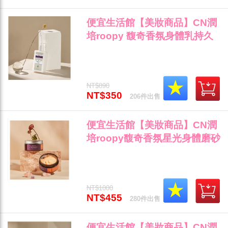
便宜生活館【美妝商品】CN潤
培roopy 馥奇香氛身體乳持久
留香保濕滋潤香體250ml 『茶
染長夜--以茶氤盒日暮與清晨』
(可超取)"
NT$890
NT$350
206件出售
便宜生活館【美妝商品】CN潤
培roopy馥奇香氛星光身體磨砂
膏去角質 300g --『璀璨橘光--
柑橘香調』 (可超取)"
NT$1000
NT$455
280件出售
便宜生活館【美妝商品】CN潤