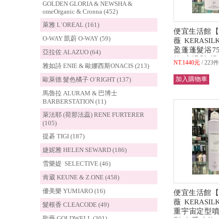
GOLDEN GLORIA & NEWSHA &
omeOrganic & Cronna (452)
萊雅 L`OREAL (161)
便宜生活館【
O-WAY 凱蔚 O-WAY (59)
薇 KERASI
盈蓬蓬髮浴75
亞拉佐 ALAZUO (64)
軟/扁塌髮/
NT.1440元
223
雅如詩 ENIE & 歐娜西斯ONACIS (213)
全新公司貨 (
歐萊德 髮色橘子 O`RIGHT (137)
馬魯拉 ALURAM & 巴博士
BARBERSTATION (11)
萊法耶 (荷那法蕊) RENE FURTERER
(105)
提碁 TIGI (187)
婕妮雅 HELEN SEWARD (186)
雪樂媞 SELECTIVE (46)
肯葳 KEUNE & Z.ONE (458)
優美樂 YUMIARO (16)
便宜生活館【
薇 KERASI
髮根香 CLEACODE (49)
重宇宙定型噴霧
歌薇 GOLDWELL (301)