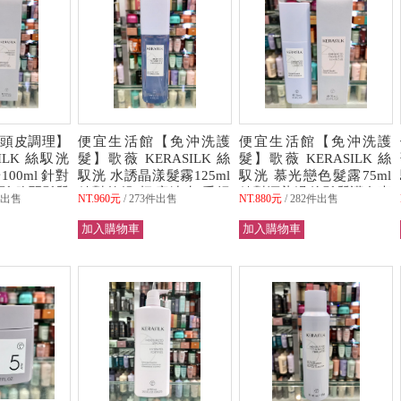
頭皮調理】
便宜生活館【免沖洗護
便宜生活館【免沖洗護
ILK 絲馭洸
髮】歌薇 KERASILK 絲
髮】歌薇 KERASILK 絲
00ml 針對
馭洸 水誘晶漾髮霧125ml
馭洸 慕光戀色髮露75ml
髮/脆弱髮質
針對乾燥/極度缺水/受損
針對漂染過後髮質護色專
件出售
NT.960元
273件出售
NT.880元
282件出售
可超取)
專用 全新公司貨 (可超取)
用 全新公司貨 (可超取)