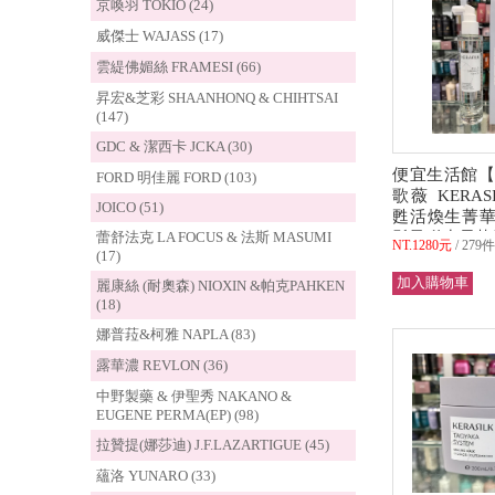
京喚羽 TOKIO (24)
威傑士 WAJASS (17)
雲緹佛媚絲 FRAMESI (66)
昇宏&芝彩 SHAANHONQ & CHIHTSAI
(147)
GDC & 潔西卡 JCKA (30)
便宜生活館【
FORD 明佳麗 FORD (103)
歌薇 KERAS
JOICO (51)
甦活煥生菁華1
蕾舒法克 LA FOCUS & 法斯 MASUMI
髮量稀少易落
NT.1280元
279
(17)
專用 公司貨 (
麗康絲 (耐奧森) NIOXIN &帕克PAHKEN
(18)
娜普菈&柯雅 NAPLA (83)
露華濃 REVLON (36)
中野製藥 & 伊聖秀 NAKANO &
EUGENE PERMA(EP) (98)
拉贊提(娜莎迪) J.F.LAZARTIGUE (45)
蘊洛 YUNARO (33)