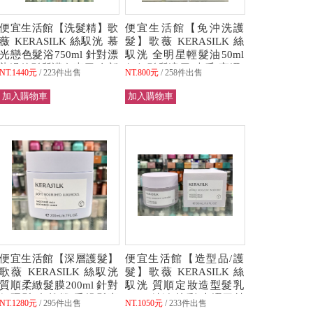
便宜生活館【洗髮精】歌
便宜生活館【免沖洗護
薇 KERASILK 絲馭洸 慕
髮】歌薇 KERASILK 絲
光戀色髮浴750ml 針對漂
馭洸 全明星輕髮油50ml
染過後髮質護色專用 全新
任何髮質適用(光采.亮澤)
NT.1440元
223件出售
NT.800元
258件出售
公司貨 (可超取)
全新公司貨 (可超取)
便宜生活館【深層護髮】
便宜生活館【造型品/護
歌薇 KERASILK 絲馭洸
髮】歌薇 KERASILK 絲
質順柔緻髮膜200ml 針對
馭洸 質順定妝造型髮乳
粗硬髮/自然捲/毛燥髮專
50ml 精緻/炫彩/光澤四射
NT.1280元
295件出售
NT.1050元
233件出售
用 全新公司貨 (可超取)
全新公司貨 (可超取)