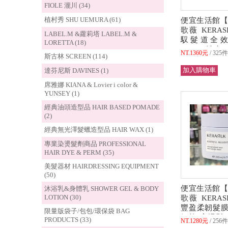
FIOLE 瀧川 (34)
植村秀 SHU UEMURA (61)
便宜生活館【
歌薇 KERAS
LABEL.M &蘿莉塔 LABEL.M &
馭髮道全
LORETTA (18)
200ml (清爽
NT.1360元
325
斯古林 SCREEN (114)
水專用 公司貨
達芬尼斯 DAVINES (1)
席雅娜 KIANA & Lovier i color &
YUNSEY (1)
經典油頭造型品 HAIR BASED POMADE
(2)
經典無光澤髮蠟造型品 HAIR WAX (1)
專業染燙髮劑商品 PROFESSIONAL
HAIR DYE & PERM (35)
美髮器材 HAIRDRESSING EQUIPMENT
(50)
便宜生活館【
沐浴乳&身體乳 SHOWER GEL & BODY
LOTION (30)
歌薇 KERAS
豐盈柔韌髮膜2
限量版袋子/包包/環保袋 BAG
細軟/扁塌髮
PRODUCTS (33)
NT.1280元
256
用 全新公司貨