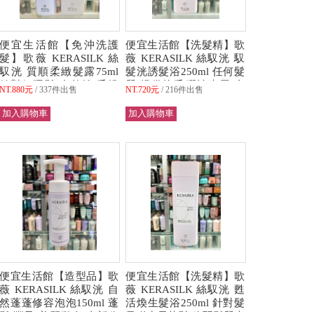
便宜生活館【免沖洗護
便宜生活館【洗髮精】歌
髮】歌薇 KERASILK 絲
薇 KERASILK 絲馭洸 馭
馭洸 質順柔緻髮露75ml
髮洸誘髮浴250ml 任何髮
針對粗硬髮/自然捲/毛燥
質/提供抗毛彈性專用 全
NT.880元
337件出售
NT.720元
216件出售
髮專用 全新公司貨 (可超
新公司貨 (可超取)
取)
便宜生活館【造型品】歌
便宜生活館【洗髮精】歌
薇 KERASILK 絲馭洸 自
薇 KERASILK 絲馭洸 甦
然蓬蓬修容泡泡150ml 蓬
活煥生髮浴250ml 針對髮