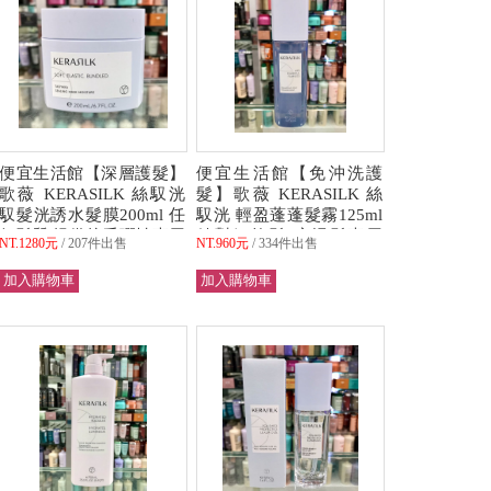
便宜生活館【深層護髮】
便宜生活館【免沖洗護
歌薇 KERASILK 絲馭洸
髮】歌薇 KERASILK 絲
馭髮洸誘水髮膜200ml 任
馭洸 輕盈蓬蓬髮霧125ml
何髮質/提供抗毛彈性專用
針對細軟髮/扁塌髮專用
NT.1280元
207件出售
NT.960元
334件出售
全新公司貨 (可超取)
全新公司貨 (可超取)