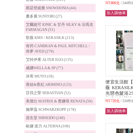
型/多重功能
NT.800元
244件
全新公司貨 (
斯諾登妮雅 SNOWDONIA (44)
桑多麗 SUNTORI (27)
艾爾妮可 IONIC & 甘丹 SILKY & 法瑪克
FARMAGAN (51)
歌薇 KMS / KERASILK (213)
肯邦 CANBRAN & PAUL MITCHELL /
肯夢 AVED (279)
艾特伊果 ALTER EGO (135)
威娜WELLA & SP (77)
沐宥 MUYO (18)
便宜生活館【
香娃&香妃 ARIMINO (125)
薇 KERASI
莎貝之聖 SEBASTIAN (52)
光戀色髮浴25
染過後髮質護
美傑仕 MATRIX & 蕾娜塔 RENATA (59)
NT.720元
334件
公司貨 (可超取
施華蔻 SCHWARZKOPF (178)
資生堂 SHISEIDO (248)
歐娜 派力 ALTERNA (108)