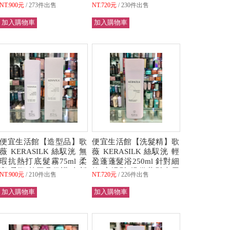
鬆/豐盈/美麗動人 全新公
量稀少易落髮/脆弱髮質專
NT.900元
273件出售
NT.720元
230件出售
司貨 (可超取)
用 全新公司貨 (可超取)
便宜生活館【造型品】歌
便宜生活館【洗髮精】歌
薇 KERASILK 絲馭洸 無
薇 KERASILK 絲馭洸 輕
瑕抗熱打底髮霧75ml 柔
盈蓬蓬髮浴250ml 針對細
亮/柔順/熱工具保護 全新
軟/扁塌髮/提供蓬鬆專用
NT.900元
210件出售
NT.720元
226件出售
公司貨 (可超取)
全新公司貨 (可超取)