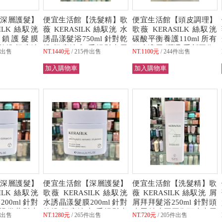
深層護髮】
便宜生活館【洗髮精】歌
便宜生活館【頭皮調理】
ILK 絲馭洸
薇 KERASILK 絲馭洸 水
歌薇 KERASILK 絲馭洸
效鎖護髮膜
誘晶漾髮浴750ml 針對乾
碳酸平衡養護110ml 所有
) 乾燥/極度缺
燥/極度缺水/受損髮專用
頭皮適用(潤澤/重新平衡)
件出售
NT.1440元
215件出售
NT.1100元
244件出售
 (可超取)
全新公司貨 (可超取)
全新公司貨 (可超取)
深層護髮】
便宜生活館【深層護髮】
便宜生活館【洗髮精】歌
ILK 絲馭洸
歌薇 KERASILK 絲馭洸
薇 KERASILK 絲馭洸 屑
00ml 針對
水誘晶漾髮膜200ml 針對
屑拜拜髮浴250ml 針對頭
/提供蓬鬆專
乾燥/極度缺水/受損髮專
皮屑/油水不平衡頭皮專用
件出售
NT.1280元
265件出售
NT.720元
205件出售
 (可超取)
用 全新公司貨 (可超取)
全新公司貨 (可超取)