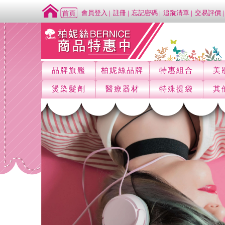
會員登入
註冊
忘記密碼
追蹤清單
交易評價
品牌旗艦
柏妮絲品牌
特惠組合
美
燙染髮劑
醫療器材
特殊提袋
其