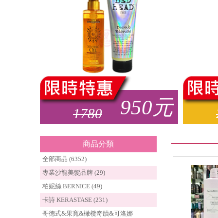
950
元
1780
商品分類
全部商品 (6352)
專業沙龍美髮品牌 (29)
柏妮絲 BERNICE (49)
卡詩 KERASTASE (231)
哥德式&果寬&橄欖奇蹟&可洛娜