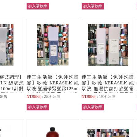
頭皮調理】
便宜生活館【免沖洗護
便宜生活館【免沖洗護
ILK 絲馭洸
髮】歌薇 KERASILK 絲
髮】歌薇 KERASILK 絲
00ml 針對
馭洸 髮繃帶緊髮露125ml
馭洸 無瑕抗熱打底髮霧
不平衡頭皮專
任何髮值適用(重建/喚活)
75ml 柔亮/柔順/熱工具保
件出售
NT.960元
262件出售
NT.900元
195件出售
 (可超取)
全新公司貨 (可超取)
護 全新公司貨 (可超取)