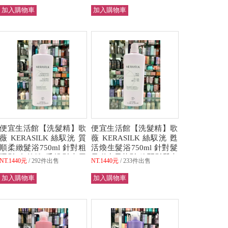
便宜生活館【洗髮精】歌
便宜生活館【洗髮精】歌
薇 KERASILK 絲馭洸 質
薇 KERASILK 絲馭洸 甦
順柔緻髮浴750ml 針對粗
活煥生髮浴750ml 針對髮
硬髮/自然捲/毛燥髮專用
量稀少易落髮/脆弱髮質專
NT.1440元
292件出售
NT.1440元
233件出售
全新公司貨 (可超取)
用 全新公司貨 (可超取)