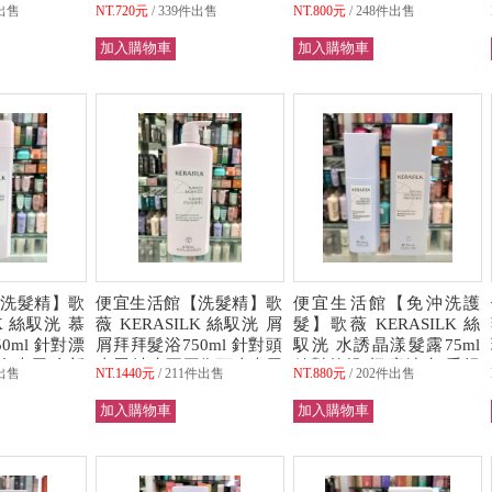
/熱工具保護
硬髮/自然捲/毛燥髮專用
感/立體/打底/至臻完美 全
出售
NT.720元
339件出售
NT.800元
248件出售
可超取)
全新公司貨 (可超取)
新公司貨 (可超取)
洗髮精】歌
便宜生活館【洗髮精】歌
便宜生活館【免沖洗護
LK 絲馭洸 慕
薇 KERASILK 絲馭洸 屑
髮】歌薇 KERASILK 絲
0ml 針對漂
屑拜拜髮浴750ml 針對頭
馭洸 水誘晶漾髮露75ml
色專用 全新
皮屑/油水不平衡頭皮專用
針對乾燥/極度缺水/受損
出售
NT.1440元
211件出售
NT.880元
202件出售
)
全新公司貨 (可超取)
髮專用 全新公司貨 (可超
取)