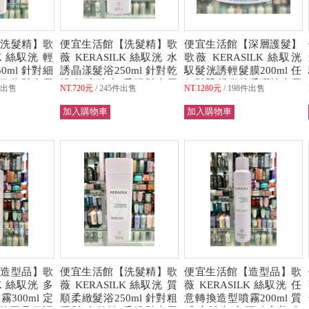
洗髮精】歌
便宜生活館【洗髮精】歌
便宜生活館【深層護髮】
LK 絲馭洸 輕
薇 KERASILK 絲馭洸 水
歌薇 KERASILK 絲馭洸
0ml 針對細
誘晶漾髮浴250ml 針對乾
馭髮洸誘輕髮膜200ml 任
提供蓬鬆專用
燥/極度缺水/受損髮專用
何髮質/提供抗毛彈性專用
件出售
NT.720元
245件出售
NT.1280元
198件出售
可超取)
全新公司貨 (可超取)
全新公司貨 (可超取)
造型品】歌
便宜生活館【洗髮精】歌
便宜生活館【造型品】歌
LK 絲馭洸 多
薇 KERASILK 絲馭洸 質
薇 KERASILK 絲馭洸 任
300ml 定
順柔緻髮浴250ml 針對粗
意轉換造型噴霧200ml 質