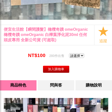
便宜生活館【瞬間護髮】橄欖奇蹟 omeOrganic
橄欖奇蹟 omeOrganic 白樺葉淨化泥30ml 任何
頭皮專用 全新公司貨 (可超取)
追蹤
NT$100
280件出售
商品特色
問與答
購物說明