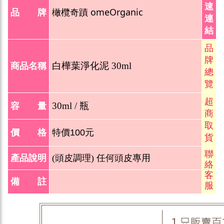
速
橄欖奇蹟 omeOrganic
品 牌
連
結
品
牌
白樺葉淨化泥 3
0
ml
商品名稱
總
覽
超
30
ml / 瓶
容 量
商
取
價 格
特價100元
貨
聯
產品說明
(頭皮調理) 任何頭皮專用
絡
客
備 註
服