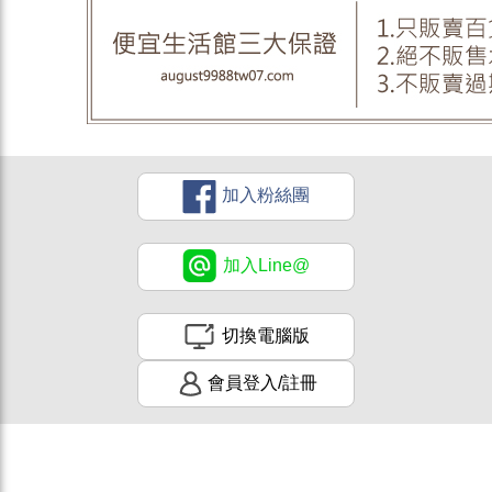
加入粉絲團
加入Line@
切換電腦版
會員登入/註冊