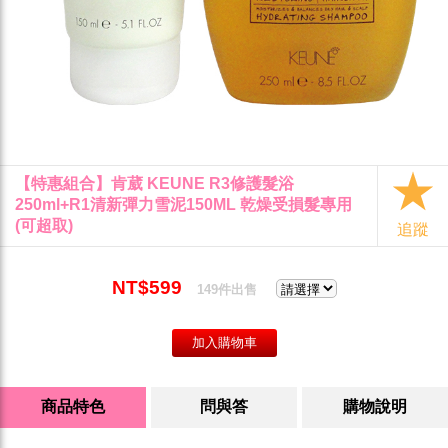
【特惠組合】肯葳 KEUNE R3修護髮浴
250ml+R1清新彈力雪泥150ML 乾燥受損髮專用
(可超取)
追蹤
NT$599
149件出售
商品特色
問與答
購物說明