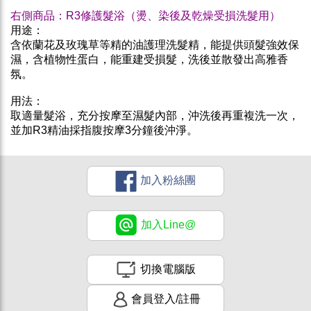
右側商品：R3修護髮浴（燙、染後及乾燥受損洗髮用）
用途：
含依蘭花及玫瑰草等精的油護理洗髮精，能提供頭髮強效保
濕，含植物性蛋白，能重建受損髮，洗後並散發出高雅香
氛。
用法：
取適量髮浴，充分按摩至濕髮內部，沖洗後再重複洗一次，
並加R3精油採指腹按摩3分鐘後沖淨。
加入粉絲團
加入Line@
切換電腦版
會員登入/註冊