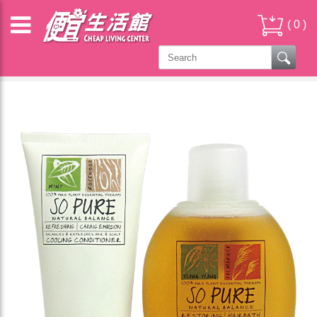
(
0
)
其它 OTHER PRODUCTS