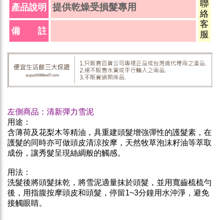
聯
提供乾燥受損髮專用
產品說明
絡
客
備 註
服
左側商品：清新彈力雪泥
用途：
含薄荷及花梨木等精油，具重建頭髮增強彈性的護髮素，在
護髮的同時亦可做頭皮清涼按摩，天然牧草泡沫籽油等萃取
成份，讓秀髮呈現絲綢般的觸感。
用法：
洗髮後將頭髮抹乾，將雪泥適量抹於頭髮，並用寬齒梳梳勻
後，用指腹按摩頭皮和頭髮，停留1~3分鐘用水沖淨，避免
接觸眼睛。