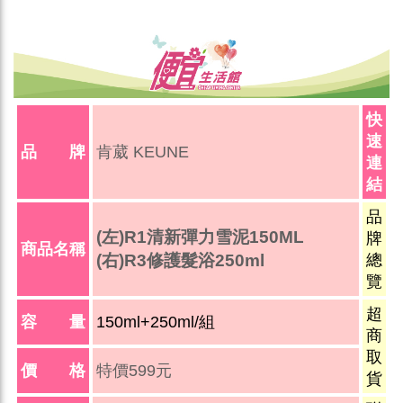
快
速
品 牌
肯葳 KEUNE
連
結
品
(左)
R1清新彈力雪泥150ML
牌
商品名稱
(右)R3修護髮浴250ml
總
覽
超
容 量
150ml+250ml/組
商
取
價 格
特價599元
貨