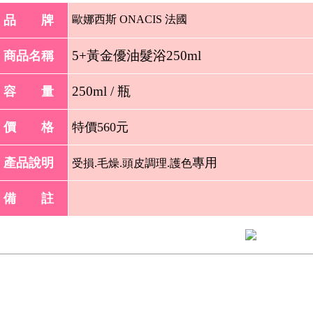
品 牌
歐娜西斯 ONACIS 法國
5+黃金優油髮浴25
0ml
商品名稱
250ml / 瓶
容 量
價 格
特價560元
產品說明
專用
受損.毛燥.頭皮調理.護色
備 註