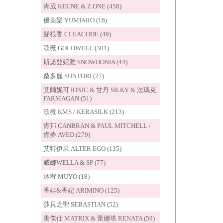
肯葳 KEUNE & Z.ONE (458)
優美樂 YUMIARO (16)
髮根香 CLEACODE (49)
歌薇 GOLDWELL (301)
斯諾登妮雅 SNOWDONIA (44)
桑多麗 SUNTORI (27)
艾爾妮可 IONIC & 甘丹 SILKY & 法瑪克
FARMAGAN (51)
歌薇 KMS / KERASILK (213)
肯邦 CANBRAN & PAUL MITCHELL /
肯夢 AVED (279)
艾特伊果 ALTER EGO (135)
威娜WELLA & SP (77)
沐宥 MUYO (18)
香娃&香妃 ARIMINO (125)
莎貝之聖 SEBASTIAN (52)
美傑仕 MATRIX & 蕾娜塔 RENATA (59)