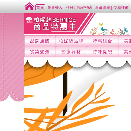
會員登入
註冊
忘記密碼
追蹤清單
交易評價
品牌旗艦
柏妮絲品牌
特惠組合
美
燙染髮劑
醫療器材
特殊提袋
其