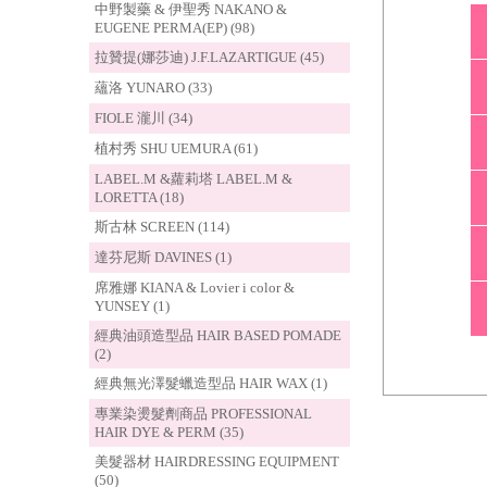
中野製藥 & 伊聖秀 NAKANO &
EUGENE PERMA(EP) (98)
拉贊提(娜莎迪) J.F.LAZARTIGUE (45)
蘊洛 YUNARO (33)
FIOLE 瀧川 (34)
植村秀 SHU UEMURA (61)
LABEL.M &蘿莉塔 LABEL.M &
LORETTA (18)
斯古林 SCREEN (114)
達芬尼斯 DAVINES (1)
席雅娜 KIANA & Lovier i color &
YUNSEY (1)
經典油頭造型品 HAIR BASED POMADE
(2)
經典無光澤髮蠟造型品 HAIR WAX (1)
專業染燙髮劑商品 PROFESSIONAL
HAIR DYE & PERM (35)
美髮器材 HAIRDRESSING EQUIPMENT
(50)