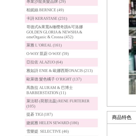
專業沙龍美髮品牌 (29)
柏妮絲 BERNICE (49)
卡詩 KERASTASE (231)
哥德式&果寬&橄欖奇蹟&可洛娜
GOLDEN GLORIA & NEWSHA &
omeOrganic & Cronna (452)
萊雅 L`OREAL (161)
O-WAY 凱蔚 O-WAY (59)
亞拉佐 ALAZUO (64)
雅如詩 ENIE & 歐娜西斯ONACIS (213)
歐萊德 髮色橘子 O`RIGHT (137)
馬魯拉 ALURAM & 巴博士
BARBERSTATION (11)
萊法耶 (荷那法蕊) RENE FURTERER
(105)
提碁 TIGI (187)
商品特色
婕妮雅 HELEN SEWARD (186)
雪樂媞 SELECTIVE (46)