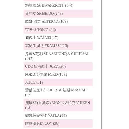
施華蔻 SCHWARZKOPF (178)
資生堂 SHISEIDO (248)
歐娜 派力 ALTERNA (108)
京喚羽 TOKIO (24)
威傑士 WAJASS (17)
雲緹佛媚絲 FRAMESI (66)
昇宏&芝彩 SHAANHONQ & CHIHTSAI
(147)
GDC & 潔西卡 JCKA (30)
FORD 明佳麗 FORD (103)
JOICO (51)
蕾舒法克 LA FOCUS & 法斯 MASUMI
(17)
麗康絲 (耐奧森) NIOXIN &帕克PAHKEN
(18)
娜普菈&柯雅 NAPLA (83)
露華濃 REVLON (36)