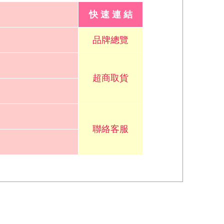
快 速 連 結
品牌總覽
超商取貨
聯絡客服