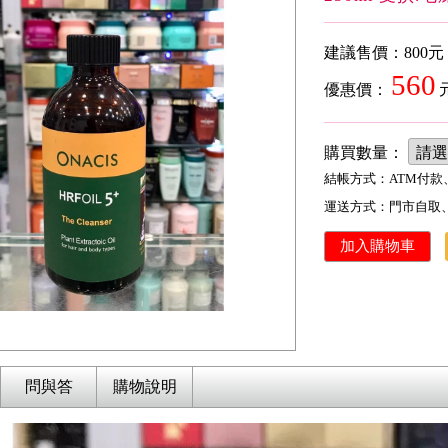
建議售價：800元
560
優惠價：
購買數量：
結帳方式：
ATM付
運送方式：
門市自取
問與答
購物說明