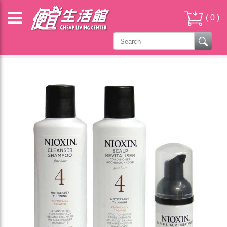
(
0
)