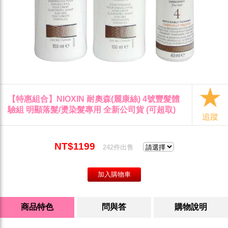
【特惠組合】NIOXIN 耐奧森(麗康絲) 4號豐髮體
驗組 明顯落髮/燙染髮專用 全新公司貨 (可超取)
追蹤
NT$1199
242件出售
商品特色
問與答
購物說明