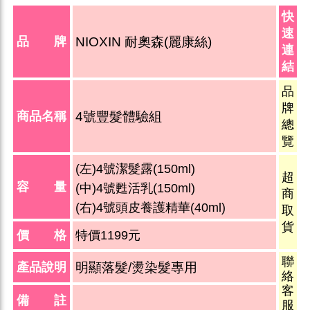
快
速
品 牌
NIOXIN 耐奧森
(麗康絲)
連
結
品
牌
商品名稱
4號豐髮體驗組
總
覽
(左)4號潔髮露(150ml)
超
容 量
(中)4號甦活乳(150ml)
商
(右)4號頭皮養護精華(40ml)
取
貨
價 格
特價1199元
聯
產品說明
明顯落髮/燙染髮專用
絡
客
備 註
服