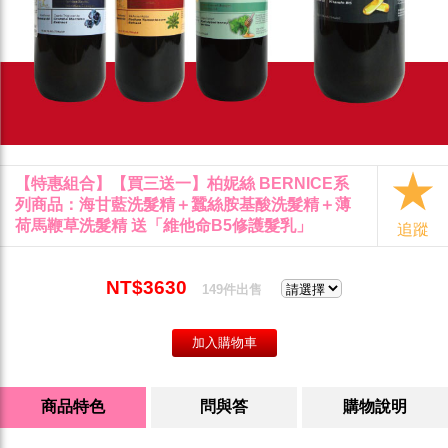
【特惠組合】【買三送一】柏妮絲 BERNICE系
列商品：海甘藍洗髮精＋蠶絲胺基酸洗髮精＋薄
荷馬鞭草洗髮精 送「維他命B5修護髮乳」
追蹤
NT$3630
149件出售
商品特色
問與答
購物說明