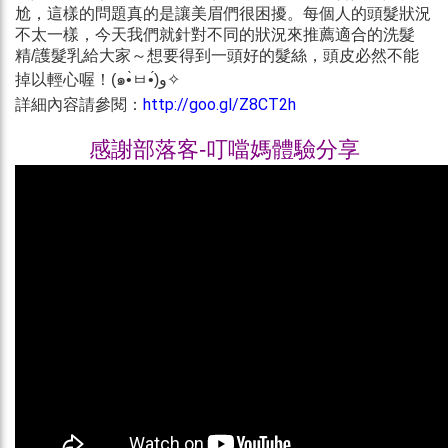
尬，這樣的問題真的是讓美眉們很困擾。每個人的頭髮狀況
不太一樣，今天我們就針對不同的狀況來推薦適合的洗髮
精/護髮乳給大家～想要得到一頭好的髮絲，頭皮必然不能
掉以輕心喔！(๑•̀ㅂ•́)و✧
http://goo.gl/Z8CT2h
詳細內容請參閱：
感謝部落客-叮噹媽體驗分享