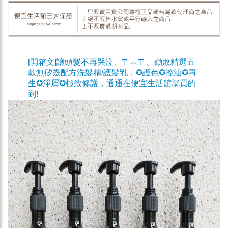
[
開箱文]讓頭髮不再哭泣、〒︿〒、勸敗精選五
款無矽靈配方洗髮精/護髮乳，✪護色✪控油✪再
生✪淨屑✪極致修護，通通在便宜生活館就買的
到!