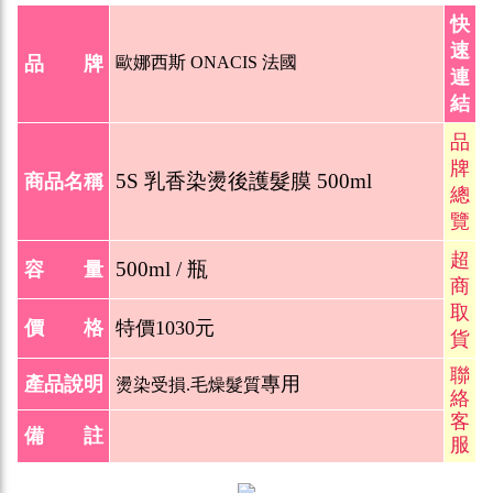
快
速
品 牌
歐娜西斯 ONACIS 法國
連
結
品
牌
5S 乳香染燙後護髮膜 50
0ml
商品名稱
總
覽
超
500ml / 瓶
容 量
商
取
價 格
特價1030元
貨
聯
產品說明
專用
燙染受損.毛燥髮質
絡
客
備 註
服