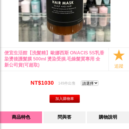
便宜生活館【洗髮精】歐娜西斯 ONACIS 5S乳香
染燙後護髮膜 500ml 燙染受損.毛燥髮質專用 全
新公司貨(可超取)
追蹤
NT$1030
149件出售
商品特色
問與答
購物說明