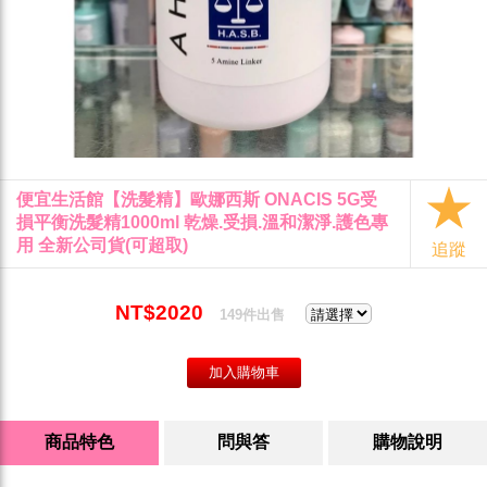
便宜生活館【洗髮精】歐娜西斯 ONACIS 5G受
損平衡洗髮精1000ml 乾燥.受損.溫和潔淨.護色專
用 全新公司貨(可超取)
追蹤
NT$2020
149件出售
商品特色
問與答
購物說明