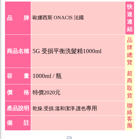
快
速
品 牌
歐娜西斯 ONACIS 法國
連
結
品
牌
5G 受損平衡洗髮精100
0ml
商品名稱
總
覽
超
1000ml / 瓶
容 量
商
取
價 格
特價2020元
貨
聯
產品說明
專用
乾燥.受損.溫和潔淨.護色
絡
客
備 註
服