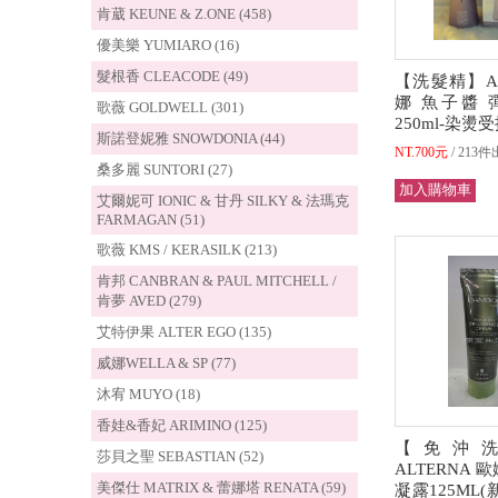
肯葳 KEUNE & Z.ONE (458)
優美樂 YUMIARO (16)
髮根香 CLEACODE (49)
【洗髮精】AL
娜 魚子醬 
歌薇 GOLDWELL (301)
250ml-染燙
斯諾登妮雅 SNOWDONIA (44)
NT.700元
213件
桑多麗 SUNTORI (27)
艾爾妮可 IONIC & 甘丹 SILKY & 法瑪克
FARMAGAN (51)
歌薇 KMS / KERASILK (213)
肯邦 CANBRAN & PAUL MITCHELL /
肯夢 AVED (279)
艾特伊果 ALTER EGO (135)
威娜WELLA & SP (77)
沐宥 MUYO (18)
香娃&香妃 ARIMINO (125)
【免沖
莎貝之聖 SEBASTIAN (52)
ALTERNA 
美傑仕 MATRIX & 蕾娜塔 RENATA (59)
凝露125ML(