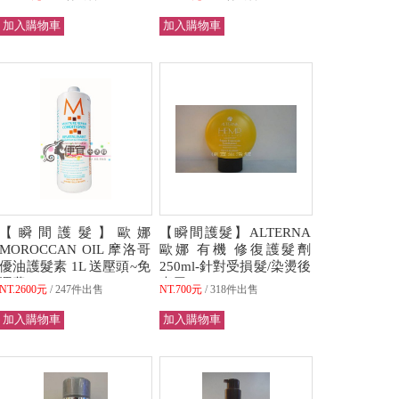
【瞬間護髮】歐娜
【瞬間護髮】ALTERNA
MOROCCAN OIL 摩洛哥
歐娜 有機 修復護髮劑
優油護髮素 1L 送壓頭~免
250ml-針對受損髮/染燙後
運費
專用
NT.2600元
247件出售
NT.700元
318件出售