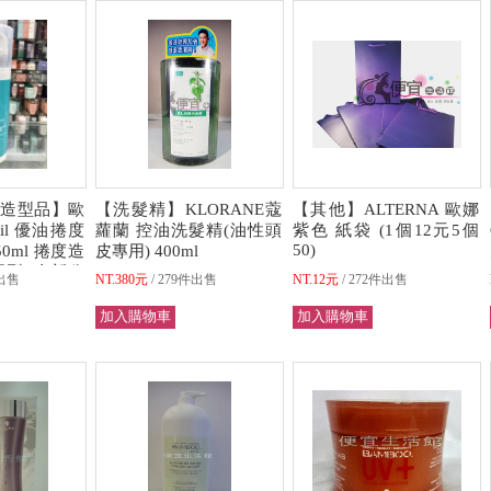
造型品】歐
【洗髮精】KLORANE蔻
【其他】ALTERNA 歐娜
noil 優油捲度
蘿蘭 控油洗髮精(油性頭
紫色 紙袋 (1個12元5個
50)
0ml 捲度造
皮專用) 400ml
型) 全新公
出售
NT.380元
279件出售
NT.12元
272件出售