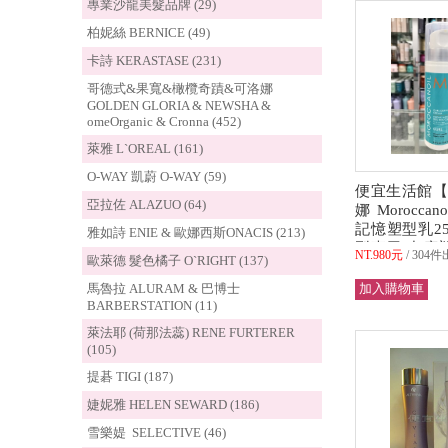
專業沙龍美髮品牌 (29)
柏妮絲 BERNICE (49)
卡詩 KERASTASE (231)
哥德式&果寬&橄欖奇蹟&可洛娜
GOLDEN GLORIA & NEWSHA &
omeOrganic & Cronna (452)
萊雅 L`OREAL (161)
O-WAY 凱蔚 O-WAY (59)
便宜生活館【
亞拉佐 ALAZUO (64)
娜 Morocca
記憶塑型乳25
雅如詩 ENIE & 歐娜西斯ONACIS (213)
型專用(中度塑
NT.980元
304件
歐萊德 髮色橘子 O`RIGHT (137)
司貨 (可超取)
馬魯拉 ALURAM & 巴博士
BARBERSTATION (11)
萊法耶 (荷那法蕊) RENE FURTERER
(105)
提碁 TIGI (187)
婕妮雅 HELEN SEWARD (186)
雪樂媞 SELECTIVE (46)