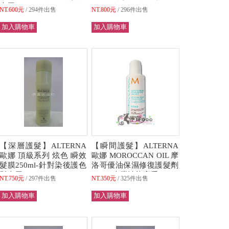
專用~
NT.600元
294件出售
NT.800元
296件出售
【深層護髮】ALTERNA
【瞬間護髮】ALTERNA
歐娜 頂級系列 炫色 瞬效
歐娜 MOROCCAN OIL 摩
髮膜250ml-針對染後護色
洛哥優油保濕修復護髮劑
髮專用
70ML 專業沙龍享受
NT.750元
297件出售
NT.350元
325件出售