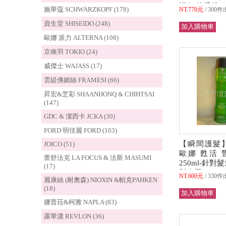
護色/抗毛燥
施華蔻 SCHWARZKOPF (178)
NT.770元
300件
資生堂 SHISEIDO (248)
歐娜 派力 ALTERNA (108)
京喚羽 TOKIO (24)
威傑士 WAJASS (17)
雲緹佛媚絲 FRAMESI (66)
昇宏&芝彩 SHAANHONQ & CHIHTSAI
(147)
GDC & 潔西卡 JCKA (30)
FORD 明佳麗 FORD (103)
【瞬間護髮】A
JOICO (51)
歐娜 甦活 
蕾舒法克 LA FOCUS & 法斯 MASUMI
250ml-針對
(17)
髮專用
NT.600元
330件
麗康絲 (耐奧森) NIOXIN &帕克PAHKEN
(18)
娜普菈&柯雅 NAPLA (83)
露華濃 REVLON (36)