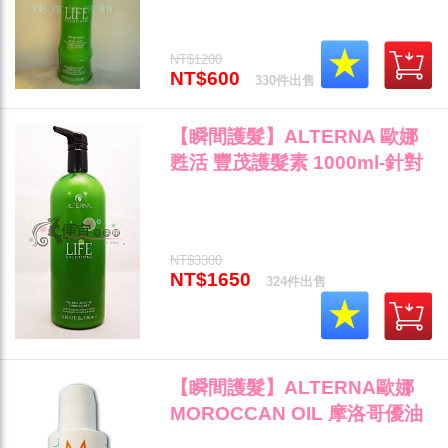
NT$1200
NT$600
330件出售
【瞬間護髮】ALTERNA 歐娜
甦活 豐茂護髮素 1000ml-針對
髮量稀少/易塌髮專用~"
NT$3300
NT$1650
324件出售
【瞬間護髮】ALTERNA歐娜
MOROCCAN OIL 摩洛哥優油
保濕修復護髮劑 70ML 專業沙