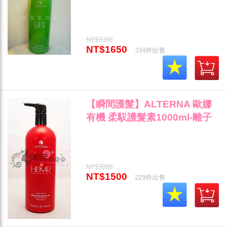
髮量稀少/易塌髮專用"
NT$3300
NT$1650
334件出售
【瞬間護髮】ALTERNA 歐娜
有機 柔馭護髮素1000ml-離子
燙後專用(公司貨) ~"
NT$3000
NT$1500
229件出售