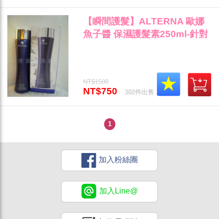
【瞬間護髮】ALTERNA 歐娜
魚子醬 保濕護髮素250ml-針對
乾燥受損髮專用~"
NT$1500
NT$750
302件出售
1
加入粉絲團
加入Line@