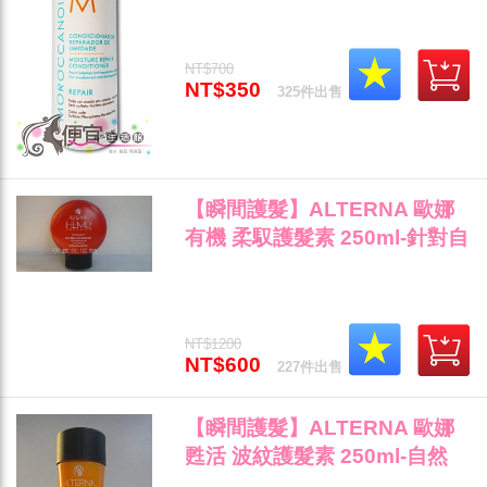
龍享受"
NT$700
NT$350
325件出售
【瞬間護髮】ALTERNA 歐娜
有機 柔馭護髮素 250ml-針對自
然捲/離子燙後專用~"
NT$1200
NT$600
227件出售
【瞬間護髮】ALTERNA 歐娜
甦活 波紋護髮素 250ml-自然
捲/燙捲髮專用"