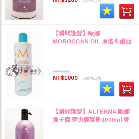
251件出售
【瞬間護髮】歐娜
MOROCCAN OIL 摩洛哥優油
輕盈豐量護髮劑 250ml 防糾
結"
NT$2000
NT$1000
308件出售
【瞬間護髮】ALTERNA 歐娜
魚子醬 彈力護髮劑1000ml-彈
力護髮素染燙受損髮專用~"