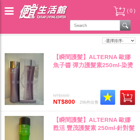
(
0
)
歐娜 - 瞬間護髮
【瞬間護髮】ALTERNA 歐娜
魚子醬 彈力護髮素250ml-染燙
受損髮專用"
NT$1600
NT$800
296件出售
【瞬間護髮】ALTERNA 歐娜
甦活 豐茂護髮素 250ml-針對髮
量稀少/易塌髮專用"