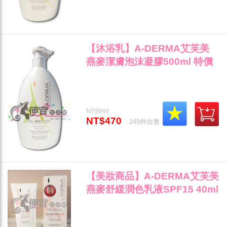
【沐浴乳】A-DERMA艾芙美
燕麥潔膚泡沫凝膠500ml 特價
470不含皂鹼敏弱問題肌適用"
NT$940
NT$470
249件出售
【美妝商品】A-DERMA艾芙美
燕麥舒緩潤色乳液SPF15 40ml
～保證公司貨/中文標"