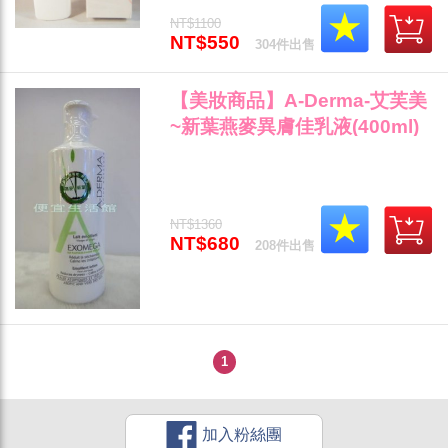
NT$1100
NT$550
304件出售
【美妝商品】A-Derma-艾芙美
~新葉燕麥異膚佳乳液(400ml)
(公司貨/中文標)"
NT$1360
NT$680
208件出售
1
加入粉絲團