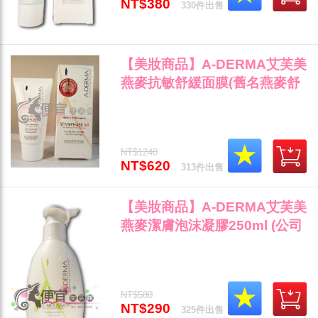
NT$380
330件出售
【美妝商品】A-DERMA艾芙美
燕麥抗敏舒緩面膜(舊名燕麥舒
緩面膜) 50ml～公司貨"
NT$1240
NT$620
313件出售
【美妝商品】A-DERMA艾芙美
燕麥潔膚泡沫凝膠250ml (公司
貨)"
NT$580
NT$290
325件出售