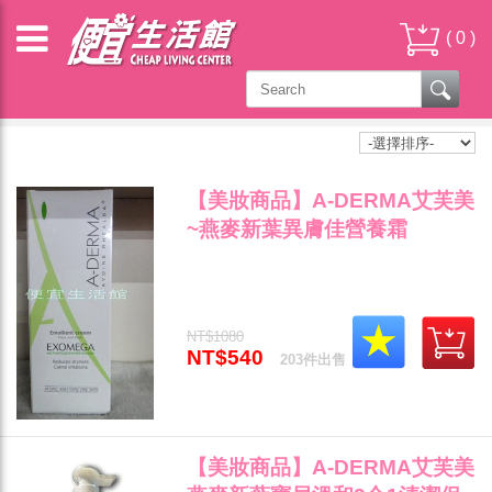
(
0
)
艾芙美
【美妝商品】A-DERMA艾芙美
~燕麥新葉異膚佳營養霜
(200ml)(公司貨)"
NT$1080
NT$540
203件出售
【美妝商品】A-DERMA艾芙美