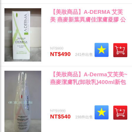
【美妝商品】A-DERMA 艾芙
美 燕麥新葉異膚佳潔膚凝膠 公
司貨 200ml/瓶"
NT$980
NT$490
241件出售
【美妝商品】A-Derma艾芙美~
燕麥潔膚乳(卸妝乳)400ml新包
裝(公司貨/中文標)"
NT$1080
NT$540
198件出售