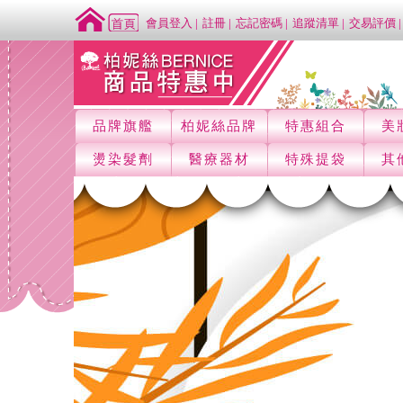
會員登入
註冊
忘記密碼
追蹤清單
交易評價
品牌旗艦
柏妮絲品牌
特惠組合
美
燙染髮劑
醫療器材
特殊提袋
其