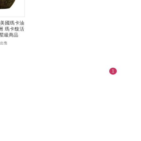
美國瑪卡油
a澳洲 瑪卡馥活
-5星級商品
件出售
1