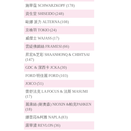
施華蔻 SCHWARZKOPF (178)
資生堂 SHISEIDO (248)
歐娜 派力 ALTERNA (108)
京喚羽 TOKIO (24)
威傑士 WAJASS (17)
雲緹佛媚絲 FRAMESI (66)
昇宏&芝彩 SHAANHONQ & CHIHTSAI
(147)
GDC & 潔西卡 JCKA (30)
FORD 明佳麗 FORD (103)
JOICO (51)
蕾舒法克 LA FOCUS & 法斯 MASUMI
(17)
麗康絲 (耐奧森) NIOXIN &帕克PAHKEN
(18)
娜普菈&柯雅 NAPLA (83)
露華濃 REVLON (36)