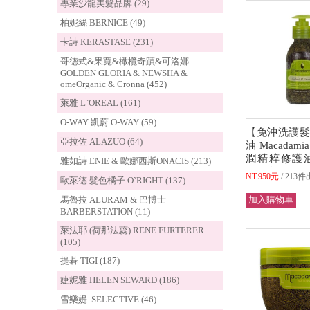
專業沙龍美髮品牌 (29)
柏妮絲 BERNICE (49)
卡詩 KERASTASE (231)
哥德式&果寬&橄欖奇蹟&可洛娜
GOLDEN GLORIA & NEWSHA &
omeOrganic & Cronna (452)
萊雅 L`OREAL (161)
O-WAY 凱蔚 O-WAY (59)
【免沖洗護髮
亞拉佐 ALAZUO (64)
油 Macada
潤精粹修護油(1
雅如詩 ENIE & 歐娜西斯ONACIS (213)
星級商品
NT.950元
213件
歐萊德 髮色橘子 O`RIGHT (137)
馬魯拉 ALURAM & 巴博士
BARBERSTATION (11)
萊法耶 (荷那法蕊) RENE FURTERER
(105)
提碁 TIGI (187)
婕妮雅 HELEN SEWARD (186)
雪樂媞 SELECTIVE (46)