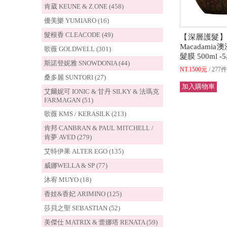
肯葳 KEUNE & Z.ONE (458)
優美樂 YUMIARO (16)
髮根香 CLEACODE (49)
【深層護髮】
Macadami
歌薇 GOLDWELL (301)
髮膜 500ml 
斯諾登妮雅 SNOWDONIA (44)
NT.1500元
277
桑多麗 SUNTORI (27)
艾爾妮可 IONIC & 甘丹 SILKY & 法瑪克
FARMAGAN (51)
歌薇 KMS / KERASILK (213)
肯邦 CANBRAN & PAUL MITCHELL /
肯夢 AVED (279)
艾特伊果 ALTER EGO (135)
威娜WELLA & SP (77)
沐宥 MUYO (18)
香娃&香妃 ARIMINO (125)
莎貝之聖 SEBASTIAN (52)
美傑仕 MATRIX & 蕾娜塔 RENATA (59)