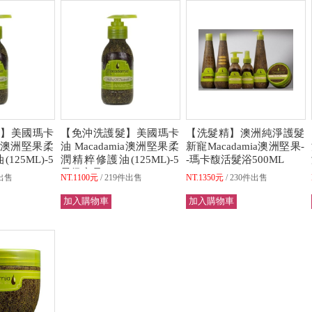
】美國瑪卡
【免沖洗護髮】美國瑪卡
【洗髮精】澳洲純淨護髮
mia澳洲堅果柔
油 Macadamia澳洲堅果柔
新寵Macadamia澳洲堅果-
25ML)-5
潤精粹修護油(125ML)-5
-瑪卡馥活髮浴500ML
星級商品
出售
NT.1100元
219件出售
NT.1350元
230件出售