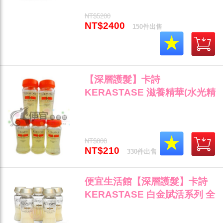
NT$5200
NT$2400
150件出售
【深層護髮】卡詩
KERASTASE 滋養精華(水光精
油露12ml) 斷髮/乾枯/打結專用
公司貨 (可超取)"
NT$800
NT$210
330件出售
便宜生活館【深層護髮】卡詩
KERASTASE 白金賦活系列 全
效彈力精華12ml 乾燥/自然捲/
毛燥專用 公司貨 (可超取)"