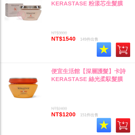
KERASTASE 粉漾芯生髮膜
200ML 提供蓬鬆輕盈與扁塌髮
專用 全新公司貨 (可超取)"
NT$3800
NT$1540
149件出售
便宜生活館【深層護髮】卡詩
KERASTASE 絲光柔馭髮膜
200ml 粗厚/捲翹/自然捲專用
全新公司貨 (可超取)"
NT$2400
NT$1200
151件出售