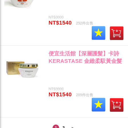
(可超取)"
NT$3800
NT$1540
292件出售
便宜生活館【深層護髮】卡詩
KERASTASE 金緻柔馭黃金髮
膜200ml 乾燥/毛燥髮專用 公司
貨 (可超取)"
NT$3800
NT$1540
289件出售
1
2
»