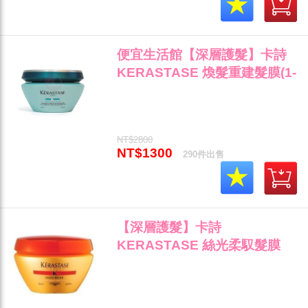
便宜生活館【深層護髮】卡詩
KERASTASE 煥髮重建髮膜(1-
2級)200ml 脆弱/染燙專用 公司
貨 (可超取)"
NT$2800
NT$1300
290件出售
【深層護髮】卡詩
KERASTASE 絲光柔馭髮膜
200ml 粗厚/捲翹/自然捲專用
全新公司貨 (可超取)"