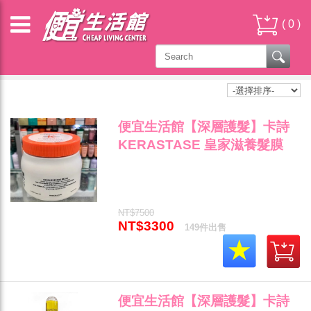
(
0
)
卡詩 - 深層護髮
便宜生活館【深層護髮】卡詩
KERASTASE 皇家滋養髮膜
500ml(潤澤型) 500ml 針對極
度乾燥/毛燥專用 全新公司貨
(可超取)"
NT$7500
NT$3300
149件出售
便宜生活館【深層護髮】卡詩