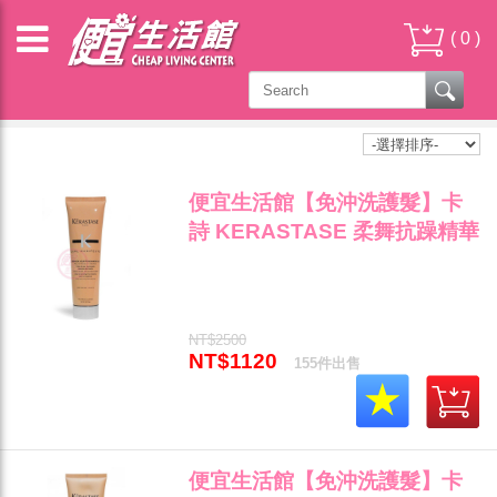
(
0
)
卡詩 - 免沖洗護髮
便宜生活館【免沖洗護髮】卡
詩 KERASTASE 柔舞抗躁精華
150ml (升級版) 染燙髮後專用
全新公司貨 (可超取)"
NT$2500
NT$1120
155件出售
便宜生活館【免沖洗護髮】卡