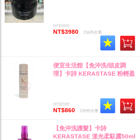
膜500ML 乾燥受損髮專用 全新
公司貨 (可超取)"
NT$3800
NT$3980
156件出售
便宜生活館【免沖洗/頭皮調
理】卡詩 KERASTASE 粉輕盈
蓬蓬乾洗髮233ml 清潔/潔淨/蓬
鬆專用 全新公司貨 (可超取)"
NT$2100
NT$860
199件出售
【免沖洗護髮】卡詩
KERASTASE 漾光柔馭露50ml