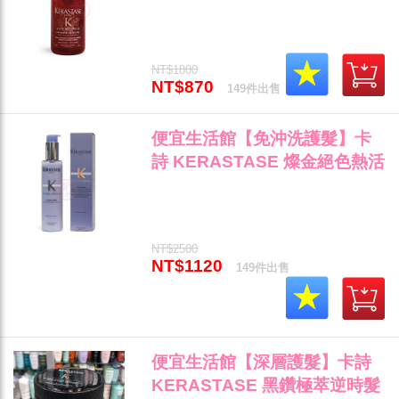
油50ml 柔順光澤抗毛燥專用 全
新公司貨 (可超取)"
NT$1800
NT$870
149件出售
便宜生活館【免沖洗護髮】卡
詩 KERASTASE 燦金絕色熱活
精華150ML 針對嚴重乾燥/毛
燥/受損髮專用 全新公司貨 (可
超取)"
NT$2500
NT$1120
149件出售
便宜生活館【深層護髮】卡詩
KERASTASE 黑鑽極萃逆時髮