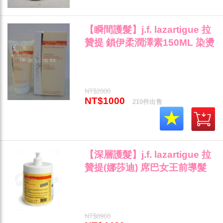
【瞬間護髮】j.f. lazartigue 拉
贊提 鎖伊柔潤澤素150ML 染燙
受損髮與提供彈力輕盈"
NT$2000
NT$1000
210件出售
【深層護髮】j.f. lazartigue 拉
贊提(娜莎迪) 席巴女王前導髮
膜 1000ml 高滋養度"
NT$8960