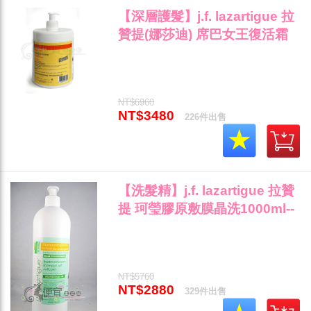
【深層護髮】j.f. lazartigue 拉
贊提(娜莎迪) 席巴女王復活霜
1000ML 高度滋養修護髮膜"
NT$6960
NT$3480
226件出售
【洗髮精】j.f. lazartigue 拉贊
提 珂瑩膠原敷膜晶洗1000ml--
給予敏感或乾燥專用"
NT$5760
NT$2880
329件出售