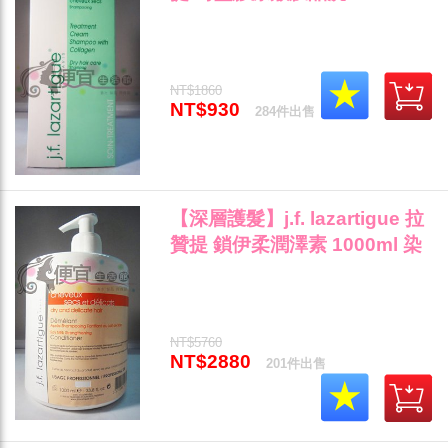
合一強力修護"
NT$1860
NT$930
284件出售
【深層護髮】j.f. lazartigue 拉
贊提 鎖伊柔潤澤素 1000ml 染
燙後修護 免運"
NT$5760
NT$2880
201件出售