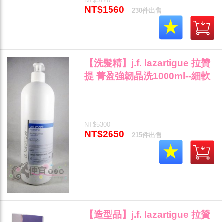
NT$3120
NT$1560
230件出售
【洗髮精】j.f. lazartigue 拉贊
提 菁盈強韌晶洗1000ml--細軟
髮或扁塌髮"
NT$5300
NT$2650
215件出售
【造型品】j.f. lazartigue 拉贊