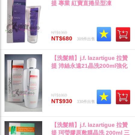
提 專業 紅寶直捲呈型凍
100ml"
NT$1360
NT$680
309件出售
【洗髮精】j.f. lazartigue 拉贊
提 沛絲永遠21晶洗200ml強化
髮質韌度/避免分叉斷裂"
NT$1860
NT$930
330件出售
【洗髮精】j.f. lazartigue 拉贊
提 珂瑩膠原敷膜晶洗 200ml 三