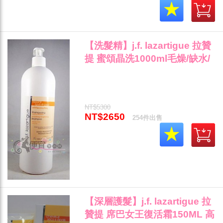
【洗髮精】j.f. lazartigue 拉贊
提 蜜頌晶洗1000ml毛燥/缺水/
乾燥專用"
NT$5300
NT$2650
254件出售
【深層護髮】j.f. lazartigue 拉
贊提 席巴女王復活霜150ML 高