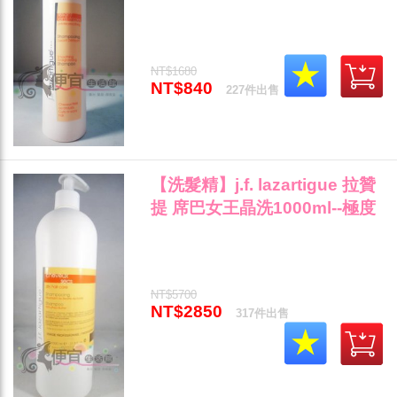
造柔順 特價840"
NT$1680
NT$840
227件出售
【洗髮精】j.f. lazartigue 拉贊
提 席巴女王晶洗1000ml--極度
受損專用"
NT$5700
NT$2850
317件出售