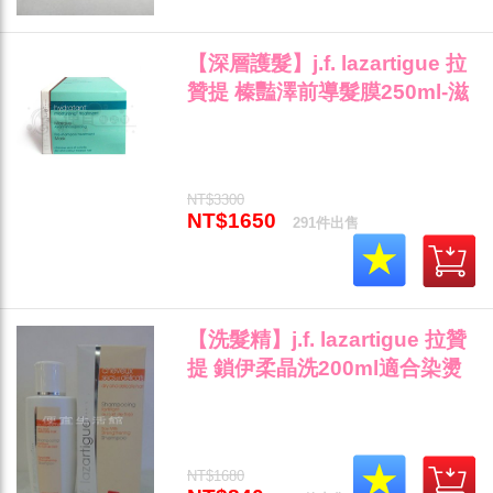
【深層護髮】j.f. lazartigue 拉
贊提 榛豔澤前導髮膜250ml-滋
養染後多孔、乾枯髮重回活力"
NT$3300
NT$1650
291件出售
【洗髮精】j.f. lazartigue 拉贊
提 鎖伊柔晶洗200ml適合染燙
受損髮與提供彈力輕盈"
NT$1680