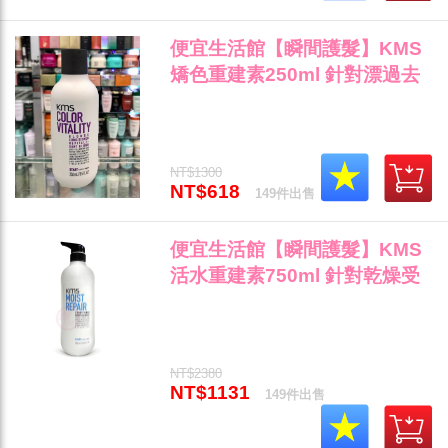
便宜生活館【瞬間護髮】KMS
矯色重建素250ml 針對漂過去
黃/去橘/冷色霧感專用 全新公司
貨 (可超取)"
NT$1300
NT$618
149件出售
便宜生活館【瞬間護髮】KMS
活水重建素750ml 針對乾燥受
損髮/自然捲專用 全新公司貨
(可超取)"
NT$2380
NT$1131
149件出售