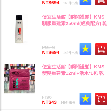
NT$694
149件出售
便宜生活館【瞬間護髮】KMS
馴服重建素250ml(經典配方) 乾
燥受損/自然捲專用 全新公司貨
(可超取)"
NT$1460
NT$694
149件出售
便宜生活館【瞬間護髮】KMS
變髮重建素12ml+活水*1包 乾
燥受損/長期使用熱器材專用 全
新公司貨 (可超取)"
NT$90
NT$43
149件出售