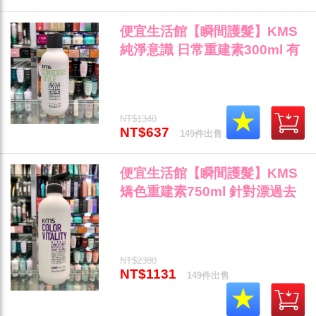
便宜生活館【瞬間護髮】KMS
純淨意識 日常重建素300ml 有
機天然成份/任何髮質專用 全新
公司貨 (可超取)"
NT$1340
NT$637
149件出售
便宜生活館【瞬間護髮】KMS
矯色重建素750ml 針對漂過去
黃/去橘/冷色霧感專用 全新公司
貨 (可超取)"
NT$2380
NT$1131
149件出售