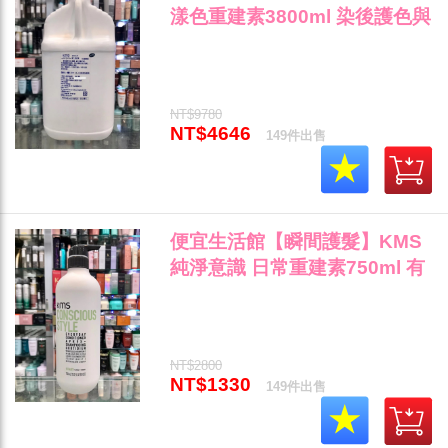
漾色重建素3800ml 染後護色與
鎖色專用 全新公司貨 (可超取)"
NT$9780
NT$4646
149件出售
便宜生活館【瞬間護髮】KMS
純淨意識 日常重建素750ml 有
機天然成份/任何髮質專用 全新
公司貨 (可超取)"
NT$2800
NT$1330
149件出售