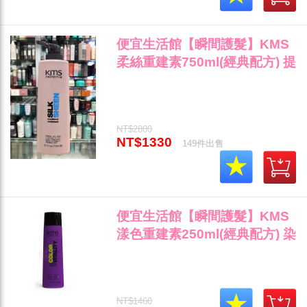
便宜生活館【瞬間護髮】KMS
柔絲重建素750ml(經典配方) 提
供滑順不毛燥/加強光澤柔順感
專用 全新公司貨 (可超取)"
NT$2800
NT$1330
149件出售
便宜生活館【瞬間護髮】KMS
漾色重建素250ml(經典配方) 染
後護色與鎖色專用 全新公司貨
(可超取)"
NT$1460