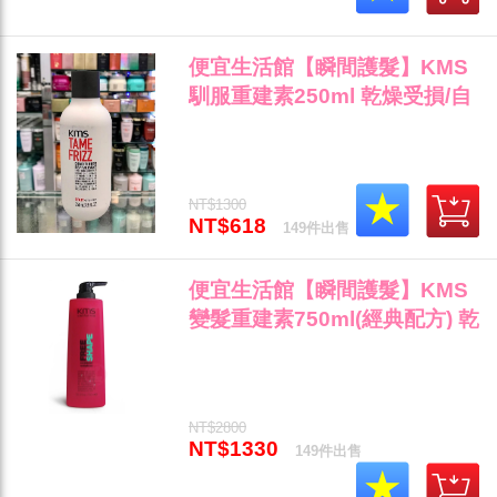
便宜生活館【瞬間護髮】KMS
馴服重建素250ml 乾燥受損/自
然捲專用 全新公司貨 (可超取)"
NT$1300
NT$618
149件出售
便宜生活館【瞬間護髮】KMS
變髮重建素750ml(經典配方) 乾
燥受損/長期使用熱器材專用 全
新公司貨 (可超取)"
NT$2800
NT$1330
149件出售