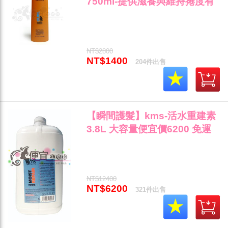
750ml-提供滋養與維持捲度有
彈性"
NT$2800
NT$1400
204件出售
【瞬間護髮】kms-活水重建素
3.8L 大容量便宜價6200 免運
費"
NT$12400
NT$6200
321件出售