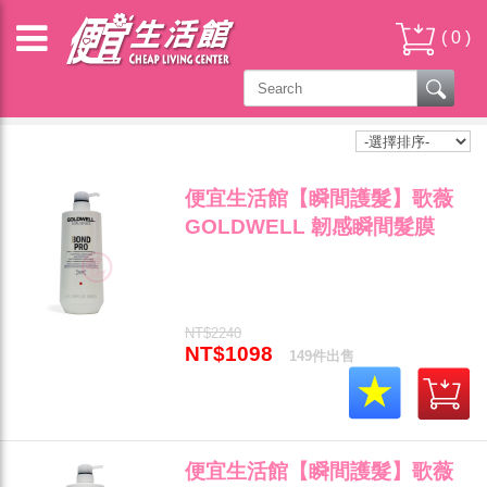
(
0
)
歌薇 / KMS / KERASILK - 瞬間護髮
便宜生活館【瞬間護髮】歌薇
GOLDWELL 韌感瞬間髮膜
1000ml 結構強化、修復斷裂髮
專用 全新公司貨 (可超取)"
NT$2240
NT$1098
149件出售
便宜生活館【瞬間護髮】歌薇