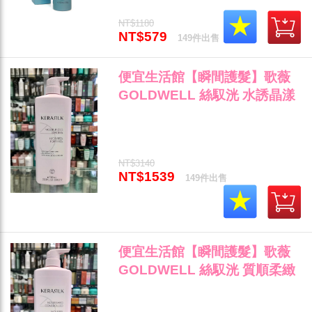
NT$1180
NT$579
149件出售
便宜生活館【瞬間護髮】歌薇
GOLDWELL 絲馭洸 水誘晶漾
髮護750ml 針對乾燥/極度缺水/
受損髮專用 全新公司貨 (可超
取)"
NT$3140
NT$1539
149件出售
便宜生活館【瞬間護髮】歌薇
GOLDWELL 絲馭洸 質順柔緻
髮護750ml 針對粗硬髮/自然捲/
毛燥髮專用 全新公司貨 (可超