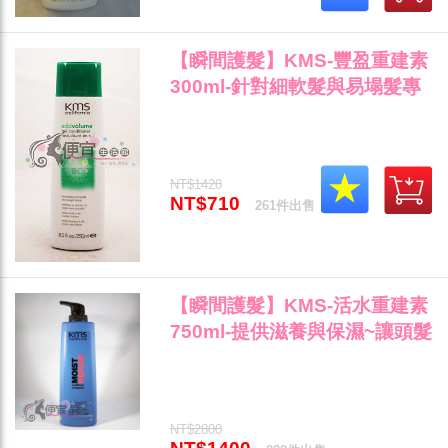
【瞬間護髮】KMS-豐盈重建素
300ml-針對細軟髮與易塌髮專
用"
NT$1420
NT$710
261件出售
【瞬間護髮】KMS-活水重建素
750ml-提供滋養與保濕~讓頭髮
不乾燥"
NT$2800