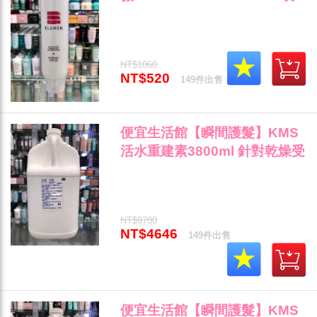
采潤絲霜200ml(染後護理) 染後
護色保濕專用 全新公司貨 (可超
取)"
NT$1060
NT$520
149件出售
便宜生活館【瞬間護髮】KMS
活水重建素3800ml 針對乾燥受
損髮/自然捲專用 全新公司貨
(可超取)"
NT$9780
NT$4646
149件出售
便宜生活館【瞬間護髮】KMS