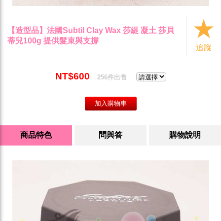
【造型品】法國Subtil Clay Wax 莎緹 凝土 莎貝
蒂兒100g 提供髮束與支撐
追蹤
NT$600
256件出售
商品特色
問與答
購物說明