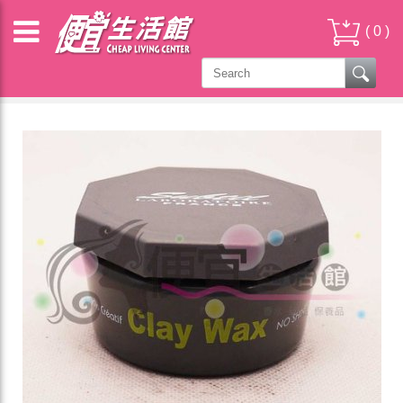
(
0
)
其它 OTHER PRODUCTS