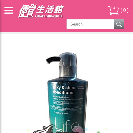
(
0
)
其它 OTHER PRODUCTS