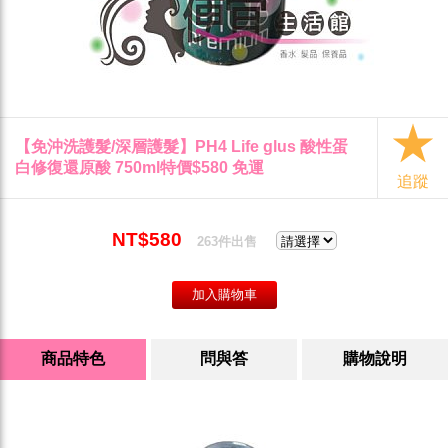
【免沖洗護髮/深層護髮】PH4 Life glus 酸性蛋
白修復還原酸 750ml特價$580 免運
追蹤
NT$580
263件出售
商品特色
問與答
購物說明