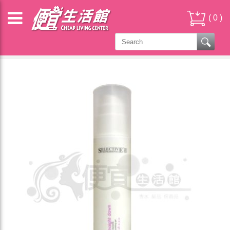
(
0
)